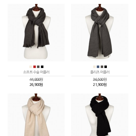
■
■
■
■
■
■
■
■
소프트 수술 머플러
플리츠 머플러
44,800
원
36,500
원
26,900원
21,900원