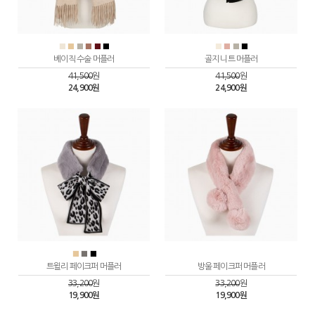
■
■
■
■
■
■
■
■
■
■
베이직 수술 머플러
골지 니트 머플러
41,500
원
41,500
원
24,900원
24,900원
■
■
■
트윌리 페이크퍼 머플러
방울 페이크퍼 머플러
33,200
원
33,200
원
19,900원
19,900원