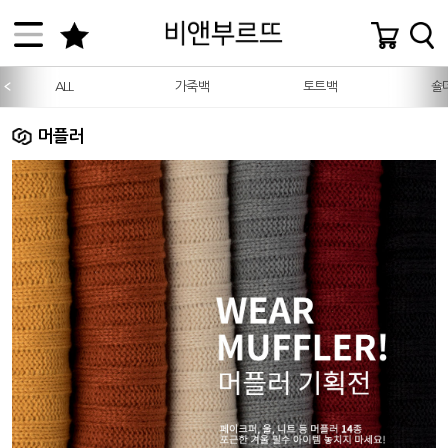
ALL
가죽백
토트백
숄
머플러