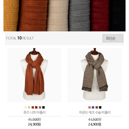
TOTAL
10
RESULT
■
■
■
■
■
■
■
■
■
■
루즈 니트 머플러
하운드 체크 수술 머플러
41,500
원
41,500
원
24,900원
24,900원