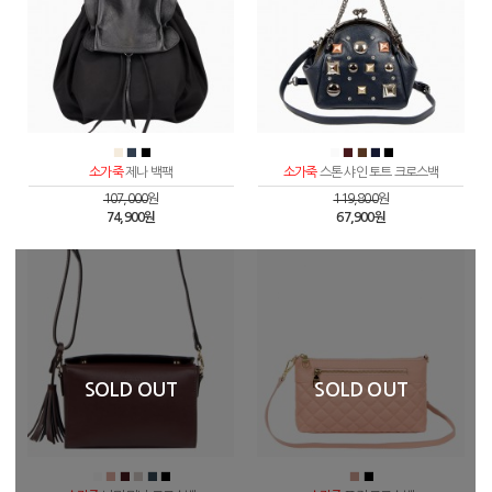
■
■
■
■
■
■
■
■
소가죽
제나 백팩
소가죽
스톤 샤인 토트 크로스백
107,000
원
119,800
원
74,900원
67,900원
SOLD OUT
SOLD OUT
■
■
■
■
■
■
■
■