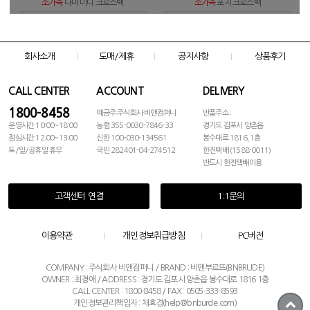
소가죽
나미 미니 크로스백
소가죽
포지 크로스백
회사소개
도매/제휴
공지사항
상품후기
CALL CENTER
ACCOUNT
DELIVERY
1800-8458
예금주:주식회사 비앤컴퍼니
반품주소 :
운영시간 10:00~18:00
농협 355-0030-7846-33
경기도 김포시 양촌읍
점심시간 12:00~13:00
신한 100-030-134561
봉수대로 1816, 1층
토/일/공휴일 휴무
국민 282401-04-274512
한진택배 (1588-0011)
반드시 한진택배이용
고객센터 연결
1:1문의
이용약관
개인정보취급방침
PC버전
COMPANY : 주식회사 비앤컴퍼니 / BRAND : 비앤부르뜨(BNBRUDE)
OWNER : 최경애 / ADDRESS : 경기도 김포시 양촌읍 봉수대로 1816 1층
CALL CENTER : 1800-8458 / FAX : 0505-333-8593
개인정보관리책임자 : 채효경(help@bnburde.com)