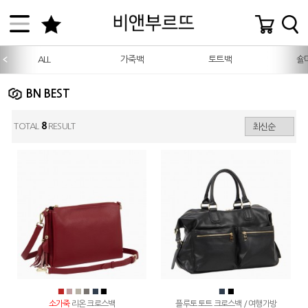
ALL
가죽백
토트백
숄
BN BEST
TOTAL
8
RESULT
■
■
■
■
■
■
■
■
소가죽
리온 크로스백
플루토 토트 크로스백 / 여행가방