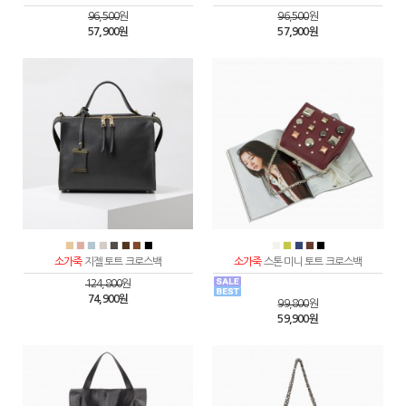
96,500
원
96,500
원
57,900원
57,900원
■
■
■
■
■
■
■
■
■
■
■
■
■
소가죽
지젤 토트 크로스백
소가죽
스톤 미니 토트 크로스백
124,800
원
74,900원
99,800
원
59,900원