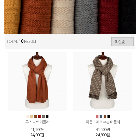
TOTAL
10
RESULT
■
■
■
■
■
■
■
■
■
■
루즈 니트 머플러
하운드 체크 수술 머플러
41,500
원
41,500
원
24,900원
24,900원