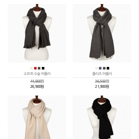
■
■
■
■
■
■
■
■
소프트 수술 머플러
플리츠 머플러
44,800
원
36,500
원
26,900원
21,900원