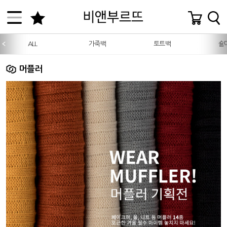
ALL
가죽백
토트백
숄
머플러