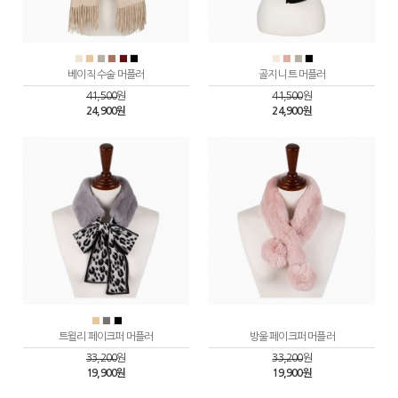
■
■
■
■
■
■
■
■
■
■
베이직 수술 머플러
골지 니트 머플러
41,500
원
41,500
원
24,900원
24,900원
■
■
■
트윌리 페이크퍼 머플러
방울 페이크퍼 머플러
33,200
원
33,200
원
19,900원
19,900원