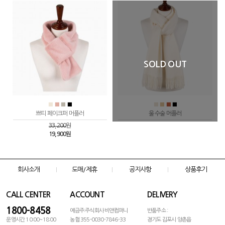
SOLD OUT
■
■
■
■
■
■
■
■
쁘띠 페이크퍼 머플러
울 수술 머플러
33,200
원
19,900원
회사소개
도매/제휴
공지사항
상품후기
CALL CENTER
ACCOUNT
DELIVERY
1800-8458
예금주:주식회사 비앤컴퍼니
반품주소 :
운영시간 10:00~18:00
농협 355-0030-7846-33
경기도 김포시 양촌읍