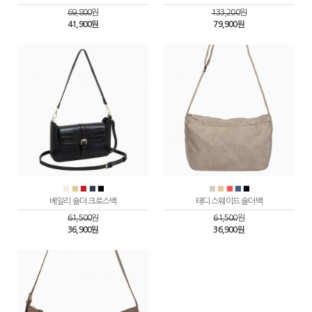
69,800
원
133,200
원
41,900원
79,900원
■
■
■
■
■
■
■
■
■
■
베일리 숄더 크로스백
테디 스웨이드 숄더백
61,500
원
61,500
원
36,900원
36,900원