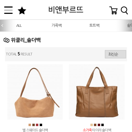
ALL
가죽백
토트백
숄
위클리_숄더백
TOTAL
5
RESULT
■
■
■
■
■
■
■
■
벨 스웨이드 숄더백
소가죽
타이라 숄더백