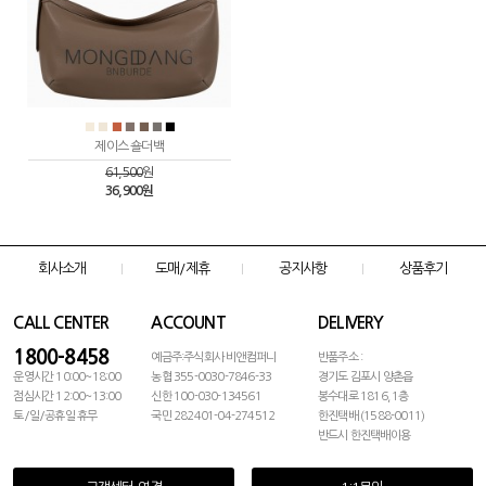
■
■
■
■
■
■
■
제이스 숄더백
61,500
원
36,900원
회사소개
도매/제휴
공지사항
상품후기
CALL CENTER
ACCOUNT
DELIVERY
1800-8458
예금주:주식회사 비앤컴퍼니
반품주소 :
운영시간 10:00~18:00
농협 355-0030-7846-33
경기도 김포시 양촌읍
점심시간 12:00~13:00
신한 100-030-134561
봉수대로 1816, 1층
토/일/공휴일 휴무
국민 282401-04-274512
한진택배 (1588-0011)
반드시 한진택배이용