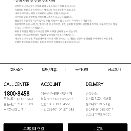
회사소개
도매/제휴
공지사항
상품후기
CALL CENTER
ACCOUNT
DELIVERY
1800-8458
예금주:주식회사 비앤컴퍼니
반품주소 :
운영시간 10:00~18:00
농협 355-0030-7846-33
경기도 김포시 양촌읍
점심시간 12:00~13:00
신한 100-030-134561
봉수대로 1816, 1층
토/일/공휴일 휴무
국민 282401-04-274512
한진택배 (1588-0011)
반드시 한진택배이용
고객센터 연결
1:1문의