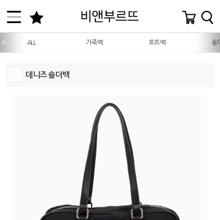
ALL
가죽백
토트백
숄
데니즈 숄더백