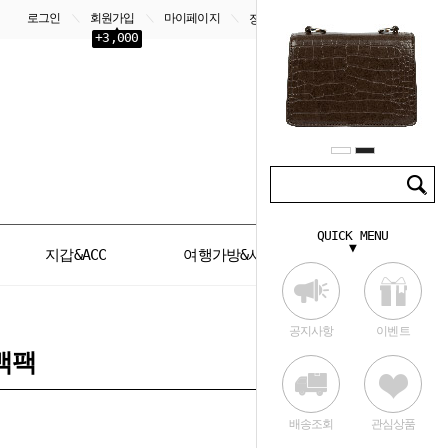
로그인
회원가입
마이페이지
＼
＼
＼
장바구니
0
+3,000
QUICK MENU
▼
지갑&ACC
여행가방&서류가방
공지사항
이벤트
백팩
배송조회
관심상품