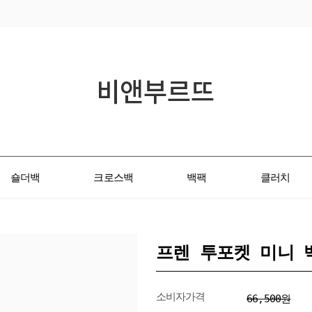
숄더백
크로스백
백팩
클러치
프렌 투포켓 미니 
소비자가격
66,500원