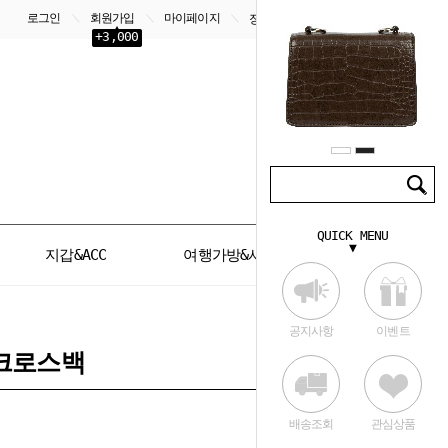
로그인
회원가입
마이페이지
＼
＼
＼
장바구니
0
+3,000
QUICK MENU
▼
지갑&ACC
여행가방&서류가방
공지사항
이벤트
크로스백
배송조회
관심상품