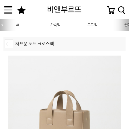
ALL
가죽백
토트백
숄
하프문 토트 크로스백