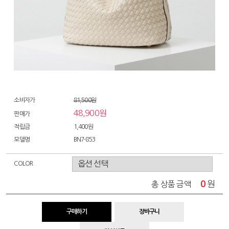
소비자가
81,500원
48,900원
판매가
적립금
1,400원
모델명
BN7-853
COLOR
0
원
총 상품 금액
구매하기
장바구니