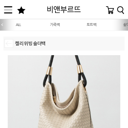
ALL
가죽백
토트백
숄
켈리 위빙 숄더백