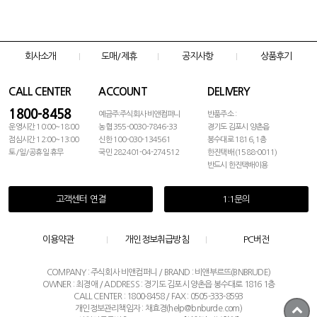
회사소개
도매/제휴
공지사항
상품후기
CALL CENTER
ACCOUNT
DELIVERY
1800-8458
예금주:주식회사 비앤컴퍼니
반품주소 :
운영시간 10:00~18:00
농협 355-0030-7846-33
경기도 김포시 양촌읍
점심시간 12:00~13:00
신한 100-030-134561
봉수대로 1816, 1층
토/일/공휴일 휴무
국민 282401-04-274512
한진택배 (1588-0011)
반드시 한진택배이용
고객센터 연결
1:1문의
이용약관
개인정보취급방침
PC버전
COMPANY : 주식회사 비앤컴퍼니 / BRAND : 비앤부르뜨(BNBRUDE)
OWNER : 최경애 / ADDRESS : 경기도 김포시 양촌읍 봉수대로 1816 1층
CALL CENTER : 1800-8458 / FAX : 0505-333-8593
개인정보관리책임자 : 채효경(help@bnburde.com)