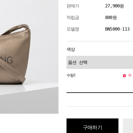
판매가
27,900원
적립금
800원
모델명
BN5000-113
색상
수량)
위 
구매하기