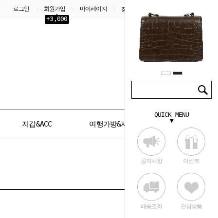
로그인
회원가입
마이페이지
＼
＼
＼
장바구니
0
+3,000
QUICK MENU
▼
지갑&ACC
여행가방&서류가방
공지사항
이벤트
배송조회
관심상품