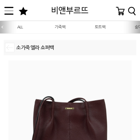
ALL
가죽백
토트백
숄
소가죽 엘라 쇼퍼백