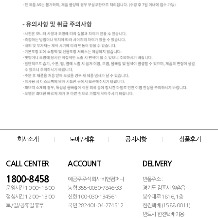
회사소개
도매/제휴
공지사항
상품후기
CALL CENTER
ACCOUNT
DELIVERY
1800-8458
예금주:주식회사 비앤컴퍼니
반품주소 :
운영시간 10:00~18:00
농협 355-0030-7846-33
경기도 김포시 양촌읍
점심시간 12:00~13:00
신한 100-030-134561
봉수대로 1816, 1층
토/일/공휴일 휴무
국민 282401-04-274512
한진택배 (1588-0011)
반드시 한진택배이용