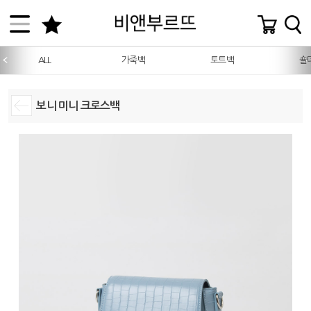
ALL
가죽백
토트백
숄
보니 미니 크로스백