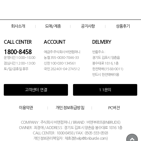
회사소개
도매/제휴
공지사항
상품후기
CALL CENTER
ACCOUNT
DELIVERY
1800-8458
예금주:주식회사 비앤컴퍼니
반품주소 :
운영시간 10:00~18:00
농협 355-0030-7846-33
경기도 김포시 양촌읍
점심시간 12:00~13:00
신한 100-030-134561
봉수대로 1816, 1층
토/일/공휴일 휴무
국민 282401-04-274512
한진택배 (1588-0011)
반드시 한진택배이용
고객센터 연결
1:1문의
이용약관
개인정보취급방침
PC버전
COMPANY : 주식회사 비앤컴퍼니 / BRAND : 비앤부르뜨(BNBRUDE)
OWNER : 최경애 / ADDRESS : 경기도 김포시 양촌읍 봉수대로 1816 1층
CALL CENTER : 1800-8458 / FAX : 0505-333-8593
개인정보관리책임자 : 채효경(help@bnburde.com)