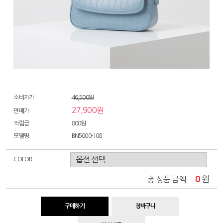
소비자가
46,500원
27,900원
판매가
적립금
800원
모델명
BN5000-108
COLOR
0
원
총 상품 금액
구매하기
장바구니