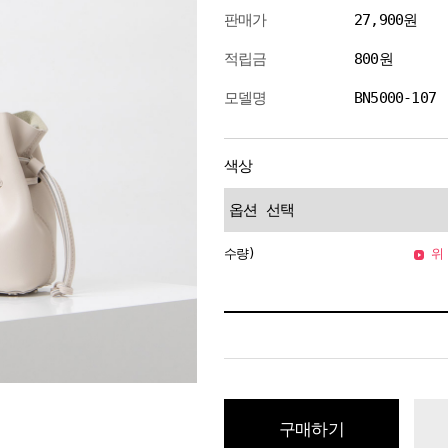
판매가
27,900원
적립금
800원
모델명
BN5000-107
색상
수량)
위 
구매하기