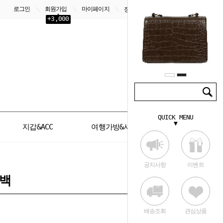
로그인
회원가입
마이페이지
＼
＼
＼
장바구니
0
+3,000
QUICK MENU
▼
지갑&ACC
여행가방&서류가방
공지사항
이벤트
백
배송조회
관심상품