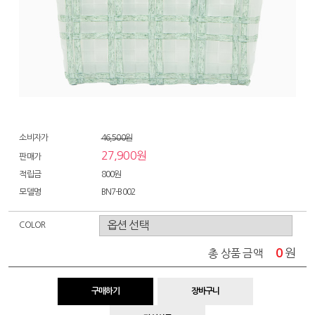
소비자가
46,500원
27,900원
판매가
적립금
800원
모델명
BN7-B002
COLOR
0
원
총 상품 금액
구매하기
장바구니