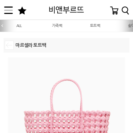
ALL
가죽백
토트백
숄
마르셀라 토트백