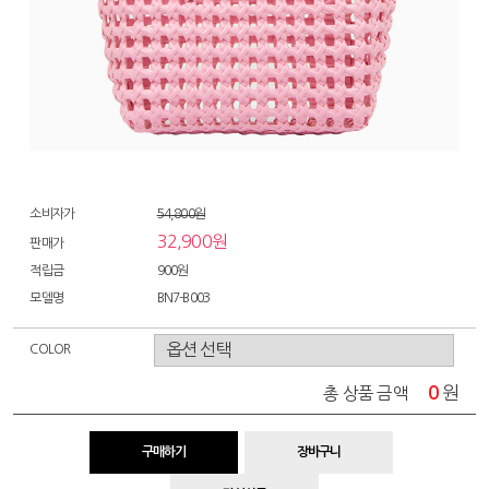
소비자가
54,800원
32,900원
판매가
적립금
900원
모델명
BN7-B003
COLOR
0
원
총 상품 금액
구매하기
장바구니