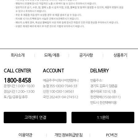
회사소개
도매/제휴
공지사항
상품후기
CALL CENTER
ACCOUNT
DELIVERY
1800-8458
예금주:주식회사 비앤컴퍼니
반품주소 :
운영시간 10:00~18:00
농협 355-0030-7846-33
경기도 김포시 양촌읍
점심시간 12:00~13:00
신한 100-030-134561
봉수대로 1816, 1층
토/일/공휴일 휴무
국민 282401-04-274512
한진택배 (1588-0011)
반드시 한진택배이용
고객센터 연결
1:1문의
이용약관
개인정보취급방침
PC버전