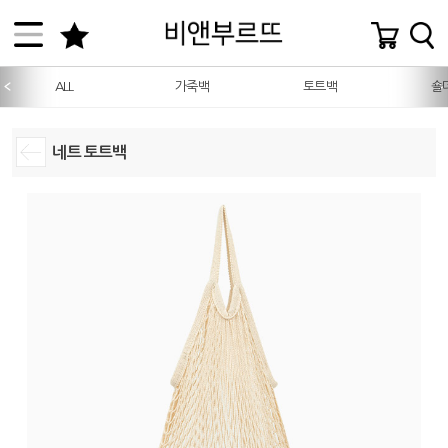
ALL
가죽백
토트백
숄
네트 토트백