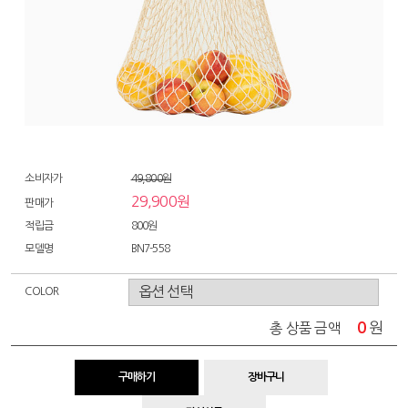
소비자가
49,800원
29,900원
판매가
적립금
800원
모델명
BN7-558
COLOR
0
원
총 상품 금액
구매하기
장바구니