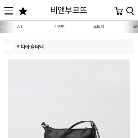
ALL
가죽백
토트백
숄
리디아 숄더백