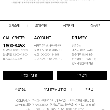
회사소개
도매/제휴
공지사항
상품후기
CALL CENTER
ACCOUNT
DELIVERY
1800-8458
예금주:주식회사 비앤컴퍼니
반품주소 :
운영시간 10:00~18:00
농협 355-0030-7846-33
경기도 김포시 양촌읍
점심시간 12:00~13:00
신한 100-030-134561
봉수대로 1816, 1층
토/일/공휴일 휴무
국민 282401-04-274512
한진택배 (1588-0011)
반드시 한진택배이용
고객센터 연결
1:1문의
이용약관
개인정보취급방침
PC버전
COMPANY : 주식회사 비앤컴퍼니 / BRAND : 비앤부르뜨(BNBRUDE)
OWNER : 최경애 / ADDRESS : 경기도 김포시 양촌읍 봉수대로 1816 1층
CALL CENTER : 1800-8458 / FAX : 0505-333-8593