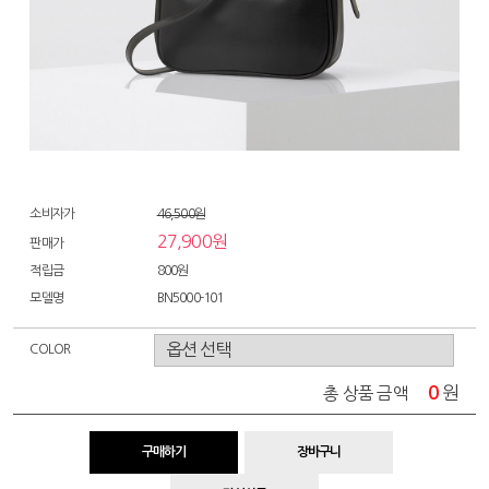
소비자가
46,500원
27,900원
판매가
적립금
800원
모델명
BN5000-101
COLOR
0
원
총 상품 금액
구매하기
장바구니