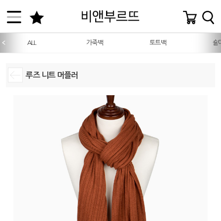
ALL
가죽백
토트백
숄
루즈 니트 머플러