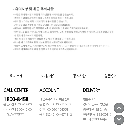
회사소개
도매/제휴
공지사항
상품후기
CALL CENTER
ACCOUNT
DELIVERY
1800-8458
예금주:주식회사 비앤컴퍼니
반품주소 :
운영시간 10:00~18:00
농협 355-0030-7846-33
경기도 김포시 양촌읍
점심시간 12:00~13:00
신한 100-030-134561
봉수대로 1816, 1층
토/일/공휴일 휴무
국민 282401-04-274512
한진택배 (1588-0011)
반드시 한진택배이용