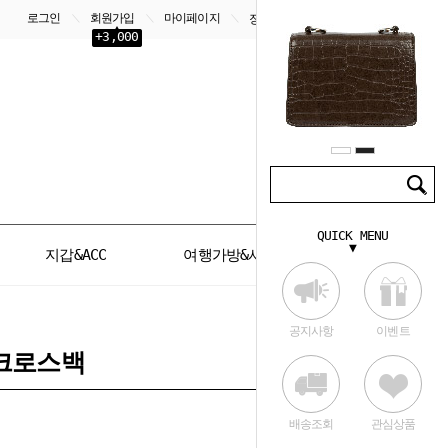
로그인
회원가입
마이페이지
＼
＼
＼
장바구니
0
+3,000
QUICK MENU
▼
지갑&ACC
여행가방&서류가방
공지사항
이벤트
크로스백
배송조회
관심상품