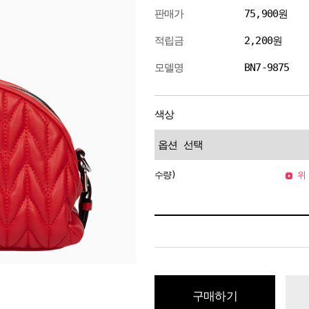
판매가
75,900원
적립금
2,200원
모델명
BN7-9875
색상
수량)
위 
구매하기