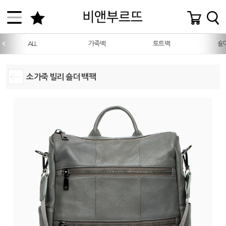
ALL
가죽백
토트백
숄
소가죽 빌리 숄더 백팩