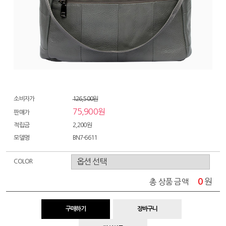
소비자가
126,500원
75,900원
판매가
적립금
2,200원
모델명
BN7-6611
COLOR
0
원
총 상품 금액
구매하기
장바구니