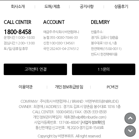
회사소개
도매/제휴
공지사항
상품후기
CALL CENTER
ACCOUNT
DELIVERY
1800-8458
예금주:주식회사 비앤컴퍼니
반품주소 :
운영시간 10:00~18:00
농협 355-0030-7846-33
경기도 김포시 양촌읍
점심시간 12:00~13:00
신한 100-030-134561
봉수대로 1816, 1층
토/일/공휴일 휴무
국민 282401-04-274512
한진택배 (1588-0011)
반드시 한진택배이용
고객센터 연결
1:1문의
이용약관
개인정보취급방침
PC버전
COMPANY : 주식회사 비앤컴퍼니 / BRAND : 비앤부르뜨(BNBRUDE)
OWNER : 최경애 / ADDRESS : 경기도 김포시 양촌읍 봉수대로 1816 1층
CALL CENTER : 1800-8458 / FAX : 0505-333-8593
개인정보관리책임자 : 채효경(help@bnburde.com)
사업자등록번호 : 137-86-48047
[사업자정보확인]
통신판매업 신고번호 : 제 2020-경기김포-1549호
Copyright by 비앤부르뜨. All right reserved.