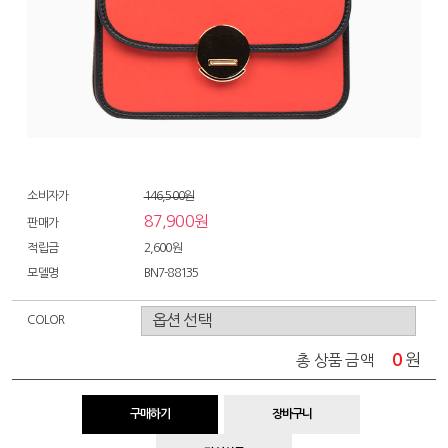
소비자가
146,500원
87,900원
판매가
적립금
2,600원
모델명
BN7-88135
COLOR
0
원
총 상품 금액
구매하기
장바구니