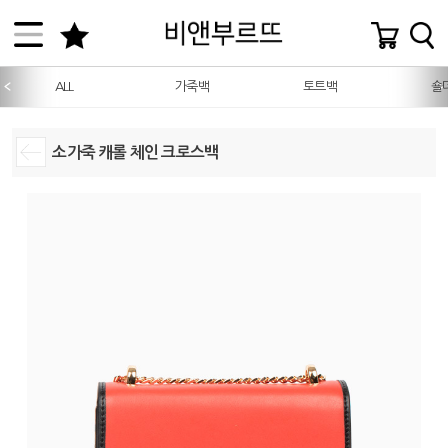
ALL
가죽백
토트백
숄
소가죽 캐롤 체인 크로스백