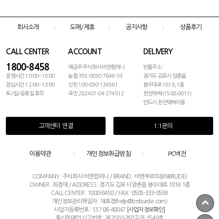
회사소개
도매/제휴
공지사항
상품후기
CALL CENTER
ACCOUNT
DELIVERY
1800-8458
예금주:주식회사 비앤컴퍼니
반품주소 :
운영시간 10:00~18:00
농협 355-0030-7846-33
경기도 김포시 양촌읍
점심시간 12:00~13:00
신한 100-030-134561
봉수대로 1816, 1층
토/일/공휴일 휴무
국민 282401-04-274512
한진택배 (1588-0011)
반드시 한진택배이용
고객센터 연결
1:1문의
이용약관
개인정보취급방침
PC버전
COMPANY : 주식회사 비앤컴퍼니 / BRAND : 비앤부르뜨(BNBRUDE)
OWNER : 최경애 / ADDRESS : 경기도 김포시 양촌읍 봉수대로 1816 1층
CALL CENTER : 1800-8458 / FAX : 0505-333-8593
개인정보관리책임자 : 채효경(help@bnburde.com)
사업자등록번호 : 137-86-48047
[사업자정보확인]
통신판매업 신고번호 : 제 2020-경기김포-1549호