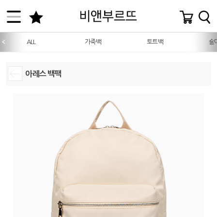
ALL
가죽백
토트백
숄
아레스 백팩