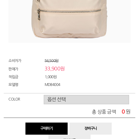
소비자가
56,500원
33,900원
판매가
적립금
1,000원
모델명
MDB4004
COLOR
0
원
총 상품 금액
구매하기
장바구니