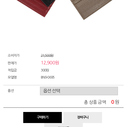
소비자가
21,500원
12,900원
판매가
적립금
300원
모델명
BN9-0695
옵션
0
원
총 상품 금액
구매하기
장바구니