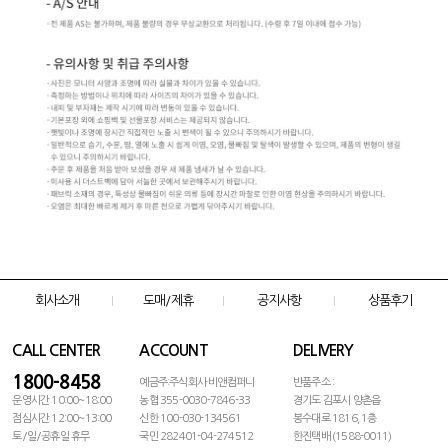
회사소개
도매/제휴
공지사항
상품후기
CALL CENTER
ACCOUNT
DELIVERY
1800-8458
예금주:주식회사 비앤컴퍼니
반품주소 :
운영시간 10:00~18:00
농협 355-0030-7846-33
경기도 김포시 양촌읍
점심시간 12:00~13:00
신한 100-030-134561
봉수대로 1816, 1층
토/일/공휴일 휴무
국민 282401-04-274512
한진택배 (1588-0011)