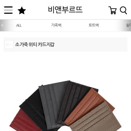
ALL
가죽백
토트백
숄
소가죽 위티 카드지갑