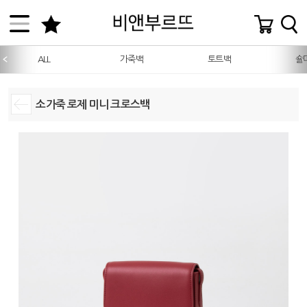
ALL
가죽백
토트백
숄
소가죽 로제 미니 크로스백