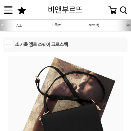
ALL
가죽백
토트백
숄
소가죽 엘르 스퀘어 크로스백