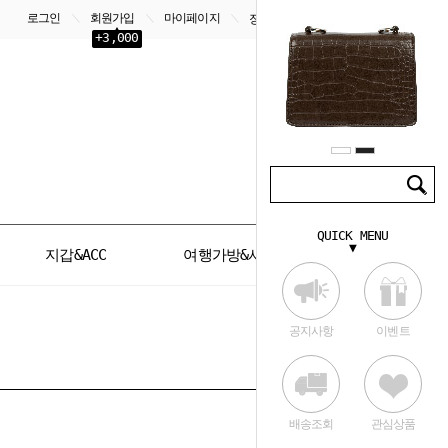
로그인
회원가입
마이페이지
＼
＼
＼
장바구니
0
+3,000
QUICK MENU
▼
지갑&ACC
여행가방&서류가방
공지사항
이벤트
배송조회
관심상품