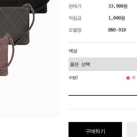
판매가
33,900원
적립금
1,000원
모델명
BN9-918
색상
수량)
위 
구매하기