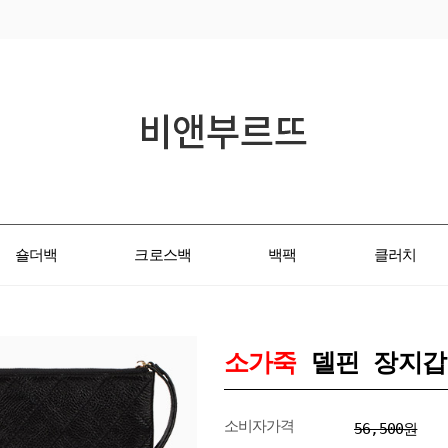
숄더백
크로스백
백팩
클러치
소가죽
델핀 장지갑
소비자가격
56,500원