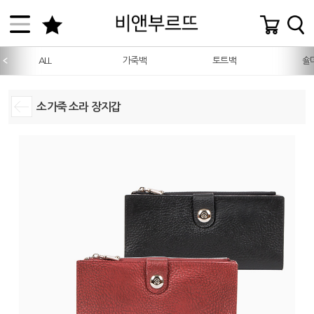
ALL
가죽백
토트백
숄
소가죽 소라 장지갑