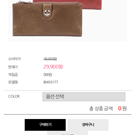
소비자가
49,800원
29,900원
판매가
적립금
800원
모델명
BN9-8177
COLOR
0
원
총 상품 금액
구매하기
장바구니