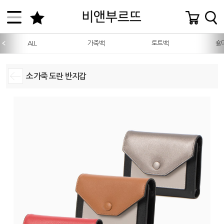
ALL
가죽백
토트백
숄
소가죽 도란 반지갑