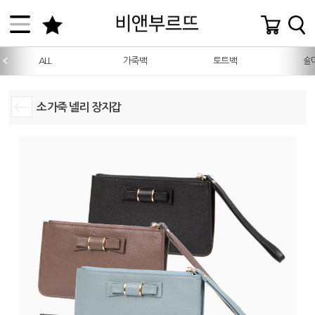
ALL
가죽백
토트백
숄
소가죽 넬리 장지갑