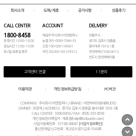
회사소개
도매/제휴
공지사항
상품후기
CALL CENTER
ACCOUNT
DELIVERY
1800-8458
예금주:주식회사 비앤컴퍼니
반품주소 :
운영시간 10:00~18:00
농협 355-0030-7846-33
경기도 김포시 양촌읍
점심시간 12:00~13:00
신한 100-030-134561
봉수대로 1816, 1층
토/일/공휴일 휴무
국민 282401-04-274512
한진택배 (1588-0011)
반드시 한진택배이용
고객센터 연결
1:1문의
이용약관
개인정보취급방침
PC버전
COMPANY : 주식회사 비앤컴퍼니 / BRAND : 비앤부르뜨(BNBRUDE)
OWNER : 최경애 / ADDRESS : 경기도 김포시 양촌읍 봉수대로 1816 1층
CALL CENTER : 1800-8458 / FAX : 0505-333-8593
개인정보관리책임자 : 채효경(help@bnburde.com)
사업자등록번호 : 137-86-48047
[사업자정보확인]
통신판매업 신고번호 : 제 2020-경기김포-1549호