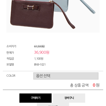
소비자가
61,500원
36,900원
판매가
적립금
1,100원
모델명
BN9-1021
COLOR
0
원
총 상품 금액
구매하기
장바구니