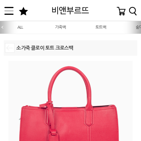
ALL
가죽백
토트백
숄
소가죽 클로이 토트 크로스백