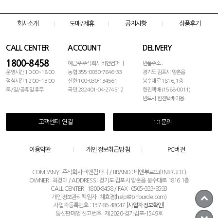
회사소개
도매/제휴
공지사항
상품후기
CALL CENTER
ACCOUNT
DELIVERY
1800-8458
예금주:주식회사 비앤컴퍼니
반품주소 :
운영시간 10:00~18:00
농협 355-0030-7846-33
경기도 김포시 양촌읍
점심시간 12:00~13:00
신한 100-030-134561
봉수대로 1816, 1층
토/일/공휴일 휴무
국민 282401-04-274512
한진택배 (1588-0011)
반드시 한진택배이용
고객센터 연결
1:1문의
이용약관
개인정보취급방침
PC버전
COMPANY : 주식회사 비앤컴퍼니 / BRAND : 비앤부르뜨(BNBRUDE)
OWNER : 최경애 / ADDRESS : 경기도 김포시 양촌읍 봉수대로 1816 1층
CALL CENTER : 1800-8458 / FAX : 0505-333-8593
개인정보관리책임자 : 채효경(help@bnburde.com)
사업자등록번호 : 137-86-48047
[사업자정보확인]
통신판매업 신고번호 : 제 2020-경기김포-1549호