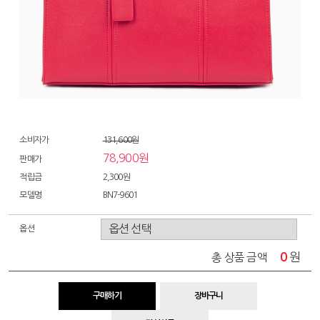
소비자가
131,600원
78,900원
판매가
적립금
2,300원
모델명
BN7-9601
옵션
0
원
총 상품 금액
구매하기
장바구니